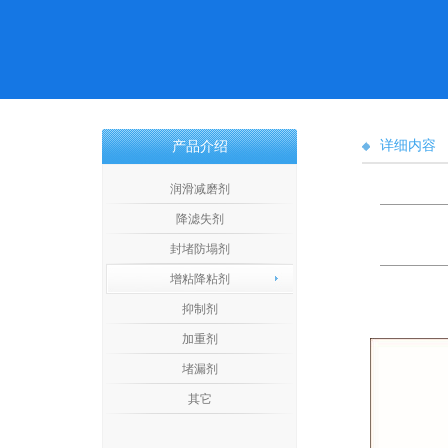
详细内容
产品介绍
润滑减磨剂
降滤失剂
封堵防塌剂
增粘降粘剂
抑制剂
加重剂
堵漏剂
其它