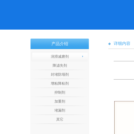
详细内容
产品介绍
润滑减磨剂
降滤失剂
封堵防塌剂
增粘降粘剂
抑制剂
加重剂
堵漏剂
其它