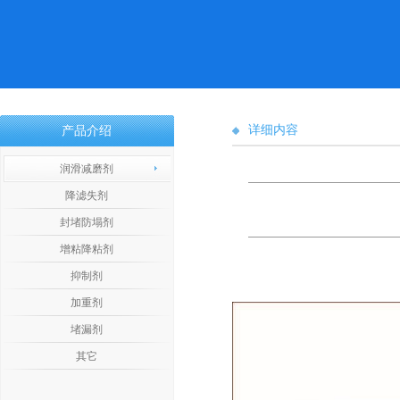
详细内容
产品介绍
润滑减磨剂
降滤失剂
封堵防塌剂
增粘降粘剂
抑制剂
加重剂
堵漏剂
其它